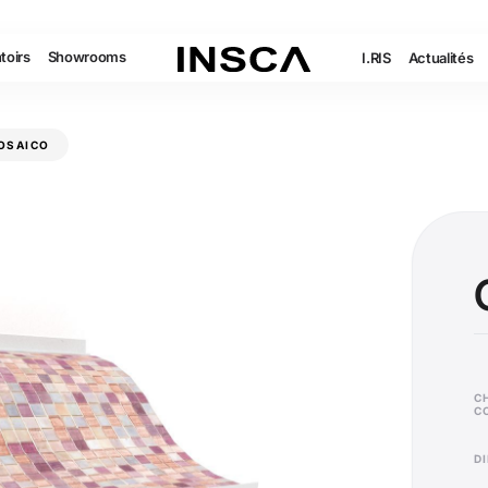
toirs
Showrooms
I.RIS
Actualités
OSAICO
C
C