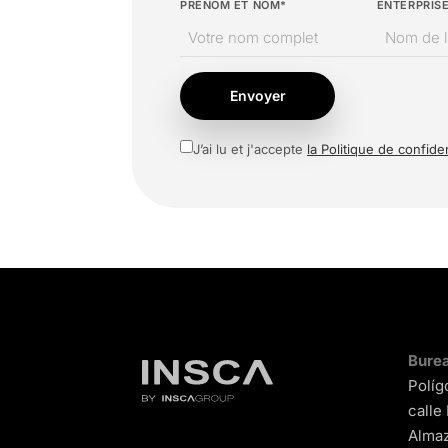
PRÉNOM ET NOM*
ENTERPRIS
Envoyer
J’ai lu et j'accepte
la Politique de confiden
Burea
Políg
calle
Almaz