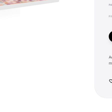
F
A
m