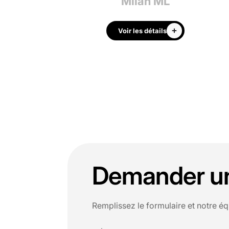
i Estante
Milan ML
 les détails
Voir les détails
Demander un 
Remplissez le formulaire et notre éq