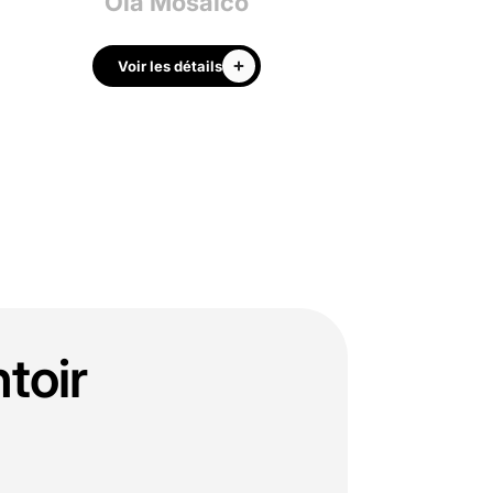
Ola Mosaico
Colum
Voir les détails
Voir les déta
toir