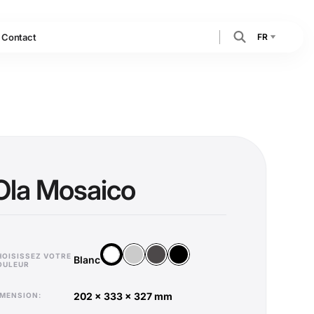
FR
Contact
Ola Mosaico
Argent
Anthracite
Noir
Blanc
HOISISSEZ VOTRE
Blanc
OULEUR
202 x 333 x 327 mm
DIMENSION