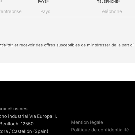
E*
PAYS*
TELÉPHONE*
tialité*
et recevoir des offres susceptibles de m’intéresser de la part
ux et usines
ono industrial Vía Europa II,
Mention légale
 Benlloch, 12550
Politique de confidentialité
ora / Castellón (Spain)