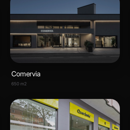
Comervia
650 m2