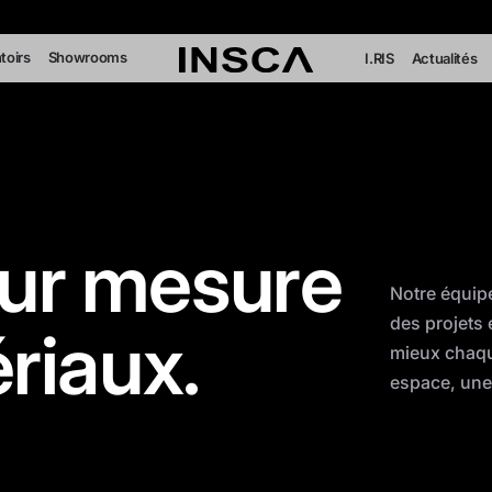
toirs
Showrooms
I.RIS
Actualités
ur mesure
Notre équip
des projets 
riaux.
mieux chaqu
espace, une