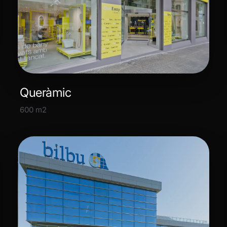
Queràmic
600 m2