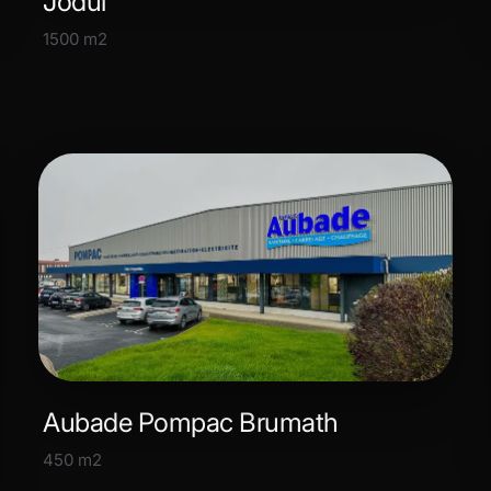
Jòdul
1500 m2
Aubade Pompac Brumath
450 m2