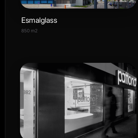
Esmalglass
850 m2