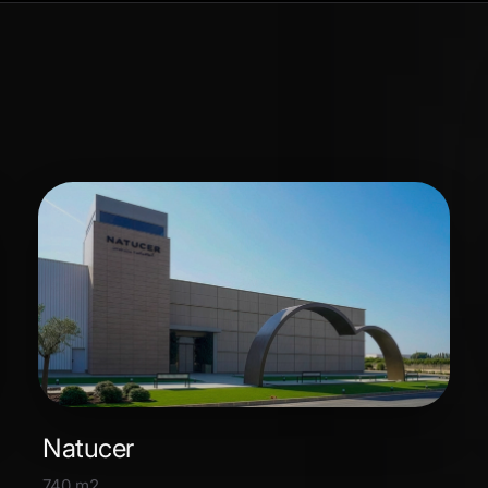
Natucer
740 m2