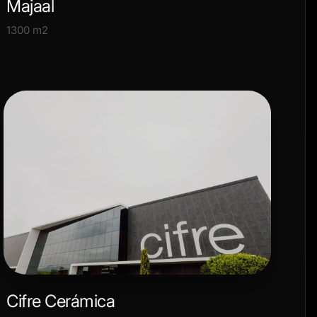
Majaal
1300 m2
Cifre Cerámica