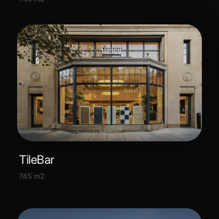
TileBar
745 m2