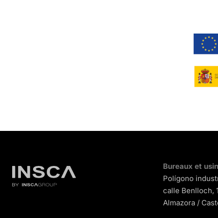
Bureaux et usi
Polígono industr
calle Benlloch,
Almazora / Cast