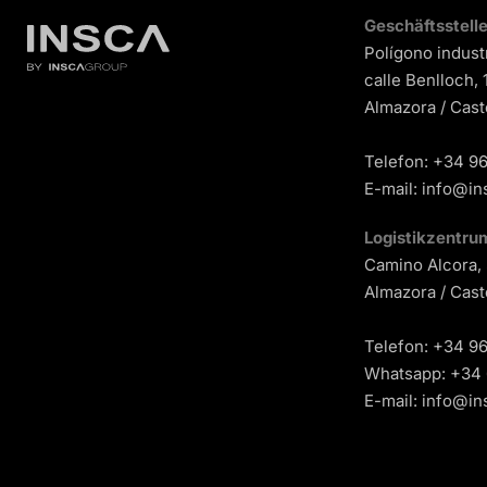
Geschäftsstell
Polígono industr
calle Benlloch,
Almazora / Cast
Telefon: +34 9
E-mail:
info@in
Logistikzentru
Camino Alcora,
Almazora / Cast
Telefon: +34 9
Whatsapp: +34 
E-mail:
info@in