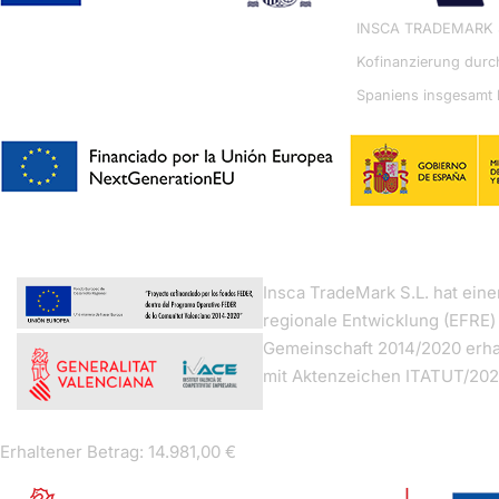
INSCA TRADEMARK S.L
Kofinanzierung dur
Spaniens insgesamt 
Home
I.RIS
Insca TradeMark S.L. hat ei
regionale Entwicklung (EFRE
Über
uns
Gemeinschaft 2014/2020 erhal
mit Aktenzeichen ITATUT/202
Displays
Showrooms
Erhaltener Betrag: 14.981,00 €
Aktuelles