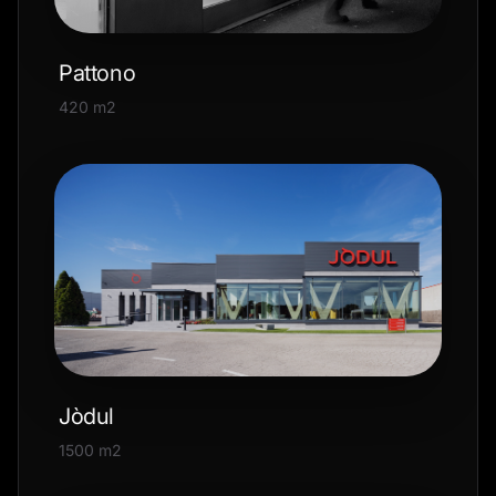
Pattono
420 m2
Jòdul
1500 m2