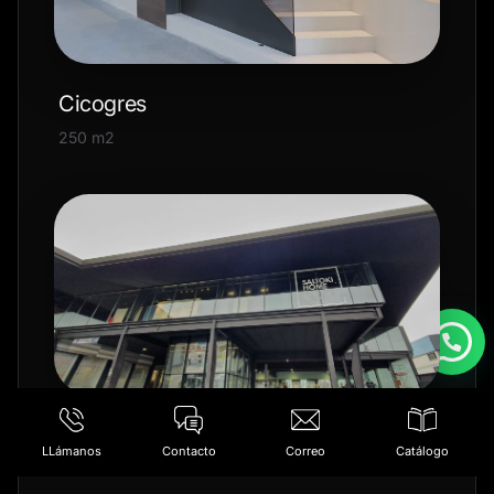
Cicogres
250 m2
Saltoki
LLámanos
Contacto
Correo
Catálogo
7200 m2