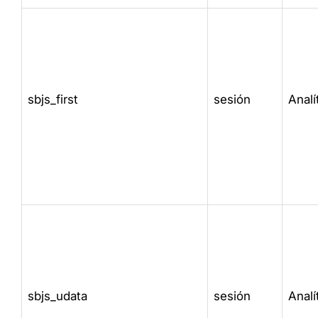
sbjs_first
sesión
Analí
sbjs_udata
sesión
Analí