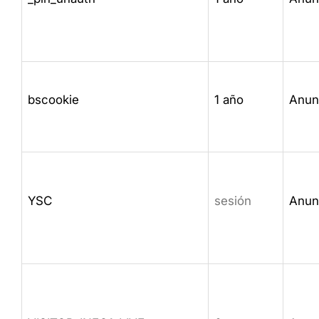
bscookie
1 año
Anun
YSC
sesión
Anun