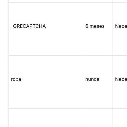
_GRECAPTCHA
6 meses
Nece
rc::a
nunca
Nece