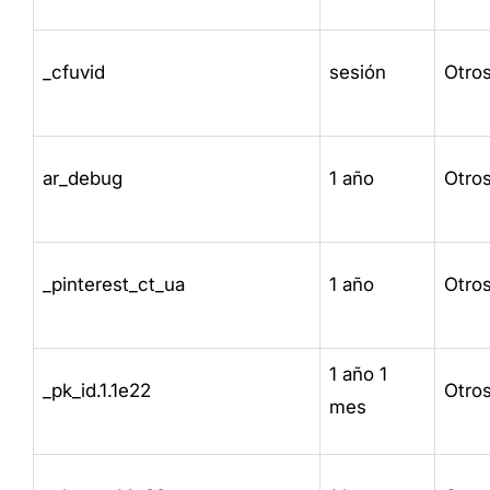
_cfuvid
sesión
Otro
ar_debug
1 año
Otro
_pinterest_ct_ua
1 año
Otro
1 año 1
_pk_id.1.1e22
Otro
mes