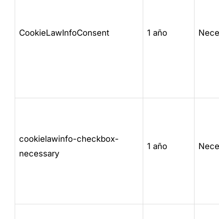
CookieLawInfoConsent
1 año
Nece
cookielawinfo-checkbox-
1 año
Nece
necessary