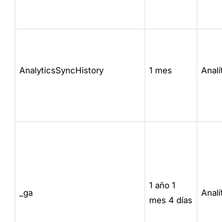
AnalyticsSyncHistory
1 mes
Analí
1 año 1
_ga
Analí
mes 4 días