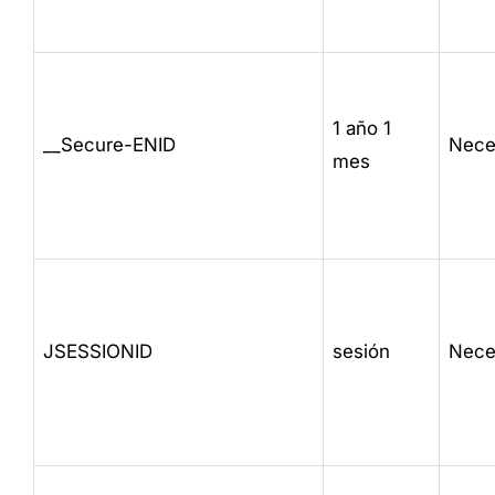
1 año 1
__Secure-ENID
Nece
mes
JSESSIONID
sesión
Nece