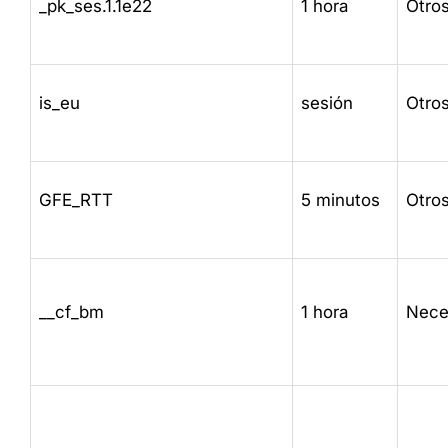
_pk_ses.1.1e22
1 hora
Otro
is_eu
sesión
Otro
GFE_RTT
5 minutos
Otro
__cf_bm
1 hora
Nece