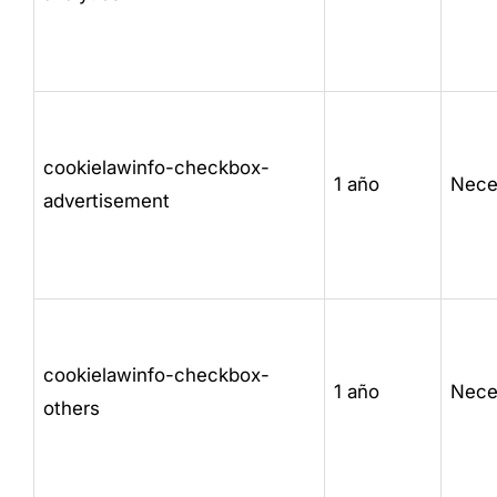
cookielawinfo-checkbox-
1 año
Nece
advertisement
cookielawinfo-checkbox-
1 año
Nece
others