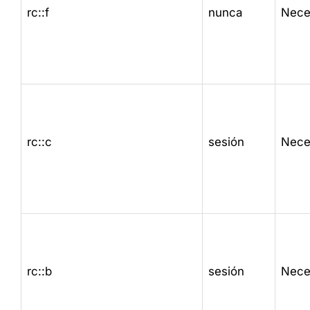
rc::f
nunca
Nece
rc::c
sesión
Nece
rc::b
sesión
Nece