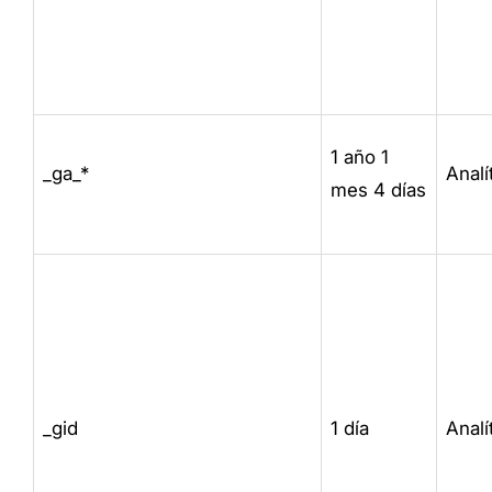
1 año 1
_ga_*
Analí
mes 4 días
_gid
1 día
Analí