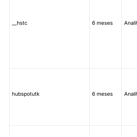
__hstc
6 meses
Analí
hubspotutk
6 meses
Analí