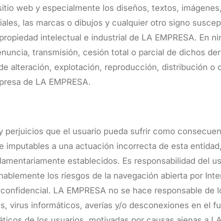
itio web y especialmente los diseños, textos, imágenes, 
es, las marcas o dibujos y cualquier otro signo susceptib
propiedad intelectual e industrial de LA EMPRESA. En n
nuncia, transmisión, cesión total o parcial de dichos de
de alteración, explotación, reproducción, distribución 
 expresa de LA EMPRESA.
erjuicios que el usuario pueda sufrir como consecuencia
 imputables a una actuación incorrecta de esta entida
eglamentariamente establecidos. Es responsabilidad del u
ablemente los riesgos de la navegación abierta por Inte
 confidencial. LA EMPRESA no se hace responsable de lo
es, virus informáticos, averías y/o desconexiones en el f
áticos de los usuarios, motivadas por causas ajenas a 