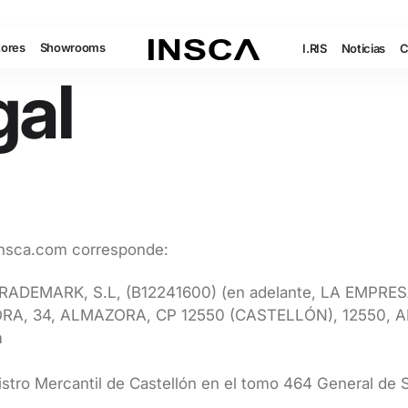
tores
Showrooms
I.RIS
Noticias
C
gal
://insca.com corresponde:
 TRADEMARK, S.L, (B12241600) (en adelante, LA EMPRE
LCORA, 34, ALMAZORA, CP 12550 (CASTELLÓN), 125
com
egistro Mercantil de Castellón en el tomo 464 General de 
.