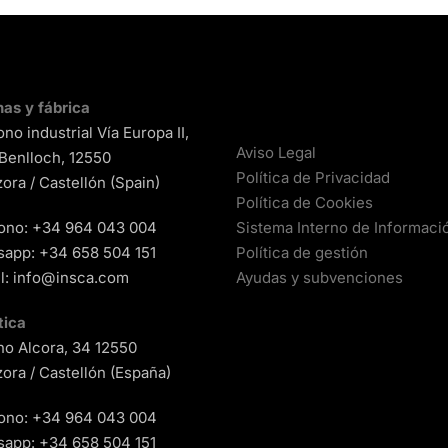
nas y fábrica
ono industrial Vía Europa II,
Aviso Legal
 Benlloch, 12550
Política de Privacidad
ora / Castellón (Spain)
Política de Cookies
ono:
+34 964 043 004
Sistema Interno de Informaci
sapp:
+34 658 504 151
Política de gestión
l:
info@insca.com
Ayudas y subvenciones
tica
o Alcora, 34 12550
ora / Castellón (España)
ono:
+34 964 043 004
sapp:
+34 658 504 151