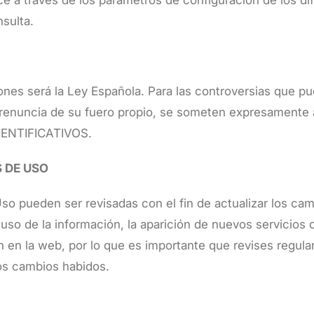
ce a través de los parámetros de configuración de los d
nsulta.
iones será la Ley Española. Para las controversias que pu
 renuncia de su fuero propio, se someten expresamente 
IDENTIFICATIVOS.
S DE USO
 pueden ser revisadas con el fin de actualizar los cambi
so de la información, la aparición de nuevos servicios 
ión en la web, por lo que es importante que revises reg
los cambios habidos.