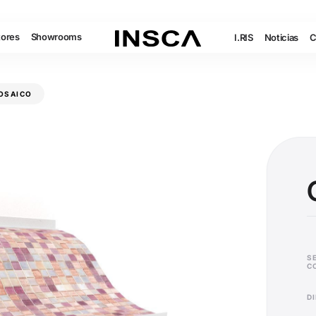
tores
Showrooms
I.RIS
Noticias
C
OSAICO
S
C