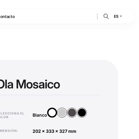
ES
ontacto
Ola Mosaico
Plata
Antracita
Negro
Blanco
ELECCIONA EL
Blanco
OLOR
202 x 333 x 327 mm
DIMENSIÓN