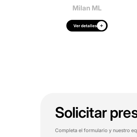
i Estante
Milan ML
r detalles
Ver detalles
Solicitar pr
Completa el formulario y nuestro e