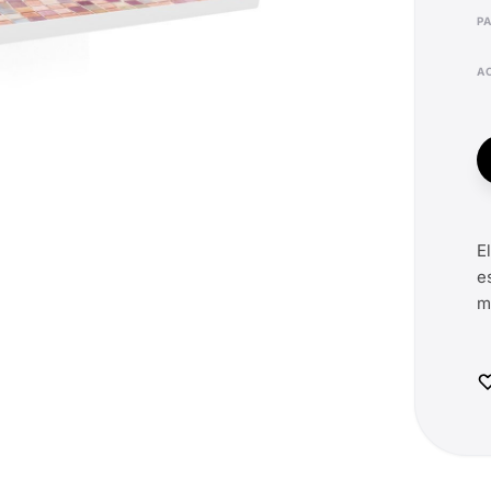
P
E
e
m