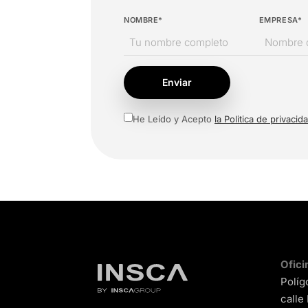
NOMBRE*
EMPRESA*
Enviar
He Leído y Acepto
la Politica de privacid
Ofici
Políg
calle