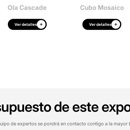
Ola Cascade
Cubo Mosaico
Ver detalles
Ver detalles
esupuesto de este expo
quipo de expertos se pondrá en contacto contigo a la mayor