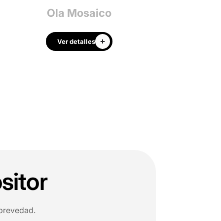
Ola Mosaico
Colum
Ver detalles
Ver detalle
sitor
 brevedad.