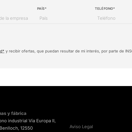
PAÍS*
TELÉFONO*
ad*
y recibir ofertas, que puedan resultar de mi interés, por parte de 
nas y fábrica
ono industrial Vía Europa II,
Aviso Legal
 Benlloch, 12550