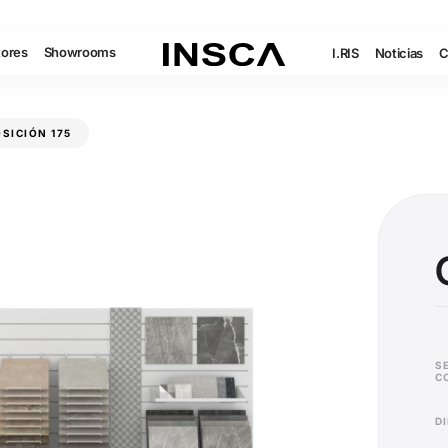
tores
Showrooms
I.RIS
Noticias
C
SICIÓN 175
S
C