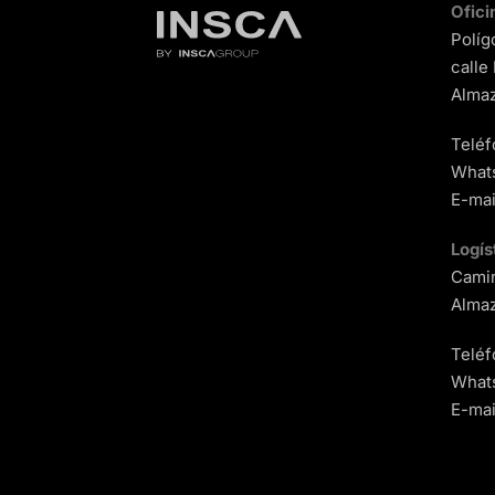
Ofici
Políg
calle
Almaz
Teléf
What
E-mai
Logís
Camin
Almaz
Teléf
What
E-mai