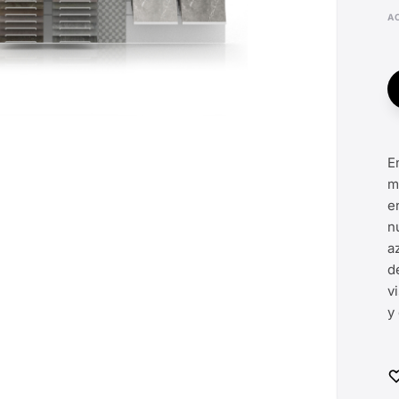
E
m
e
n
a
d
v
y