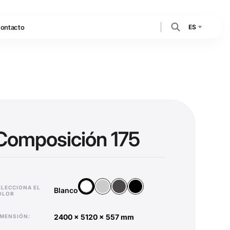
ES
ontacto
Composición 175
Plata
Antracita
Negro
Blanco
ELECCIONA EL
Blanco
OLOR
2400 x 5120 x 557 mm
DIMENSIÓN