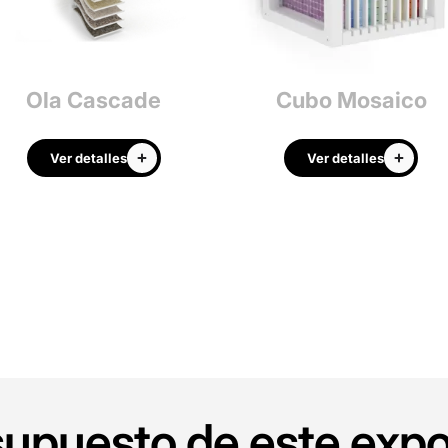
Ola Cascade
Cubo Mosaico
Ver detalles
Ver detalles
esupuesto de este expo