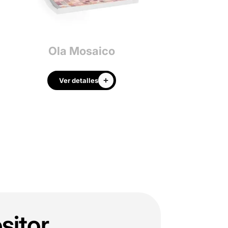
Ola Mosaico
Colum
Ver detalles
Ver detalle
sitor