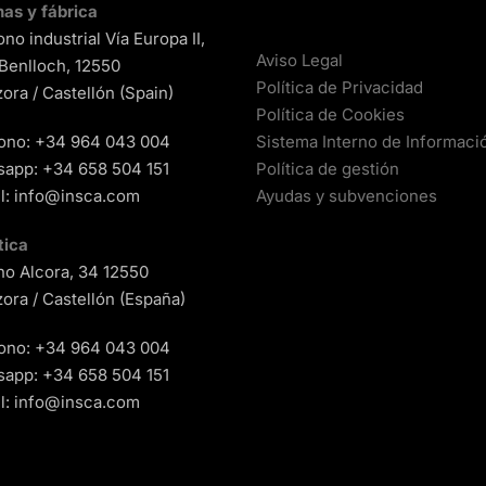
nas y fábrica
ono industrial Vía Europa II,
Aviso Legal
 Benlloch, 12550
Política de Privacidad
ora / Castellón (Spain)
Política de Cookies
ono:
+34 964 043 004
Sistema Interno de Informaci
sapp:
+34 658 504 151
Política de gestión
l:
info@insca.com
Ayudas y subvenciones
tica
o Alcora, 34 12550
ora / Castellón (España)
ono:
+34 964 043 004
sapp:
+34 658 504 151
l:
info@insca.com