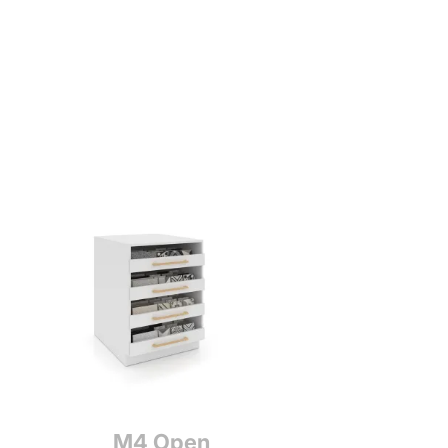
M4 Open
M2 Clo