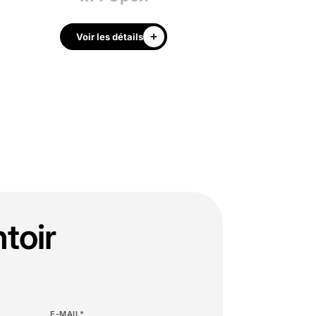
Voir les détails
Voir les déta
toir
E-MAIL*