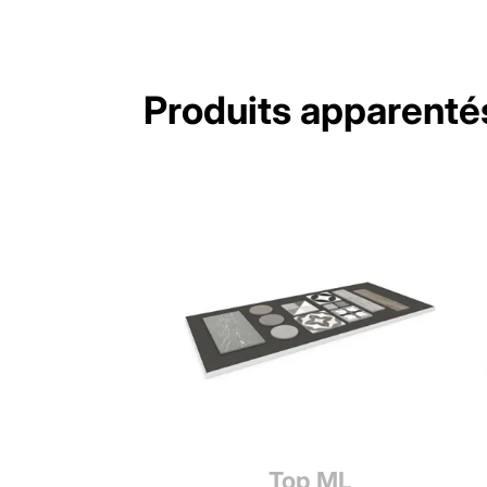
Produits apparenté
sición 217
Top ML