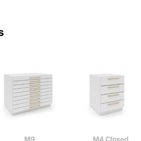
s
M9
M4 Closed