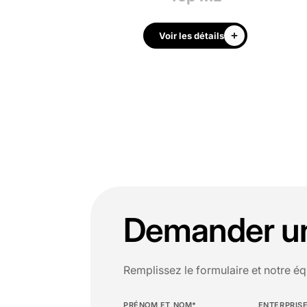
 les détails
Voir les détails
Demander un 
Remplissez le formulaire et notre éq
PRÉNOM ET NOM*
ENTERPRIS