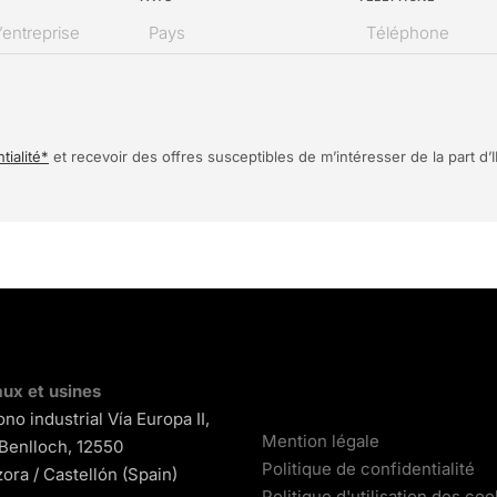
tialité*
et recevoir des offres susceptibles de m’intéresser de la part
ux et usines
ono industrial Vía Europa II,
Mention légale
 Benlloch, 12550
Politique de confidentialité
ora / Castellón (Spain)
Politique d'utilisation des coo