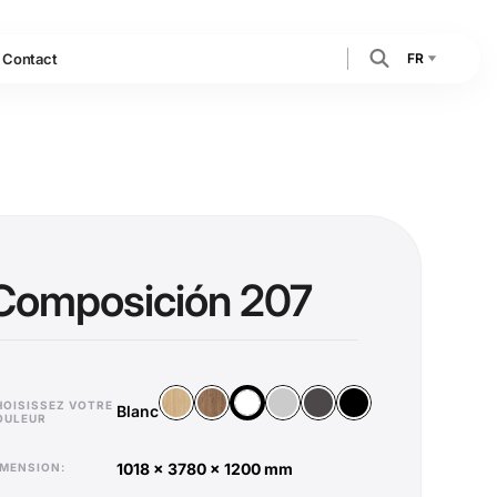
FR
Contact
Composición 207
Bois Vicenza
Bois Old Oak
Argent
Anthracite
Noir
Blanc
HOISISSEZ VOTRE
Blanc
OULEUR
1018 x 3780 x 1200 mm
DIMENSION