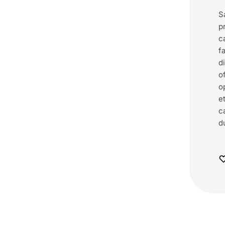
S
p
c
fa
d
o
o
e
c
d