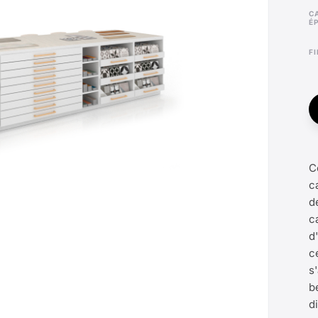
CARRELAGE
É
F
C
c
d
c
d
c
s
b
d