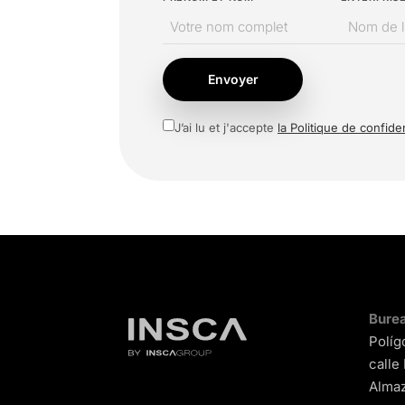
Envoyer
J’ai lu et j'accepte
la Politique de confiden
Burea
Políg
calle
Almaz