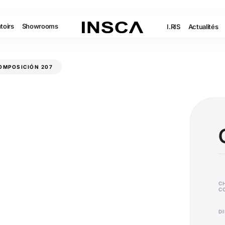
toirs
Showrooms
I.RIS
Actualités
OMPOSICIÓN 207
C
C