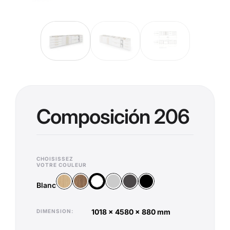
Composición 206
CHOISISSEZ
VOTRE COULEUR
Bois Vicenza
Bois Old Oak
Argent
Anthracite
Noir
Blanc
Blanc
1018 x 4580 x 880 mm
DIMENSION