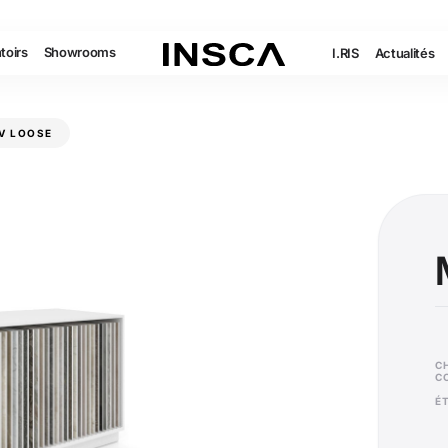
toirs
Showrooms
I.RIS
Actualités
V LOOSE
C
C
É