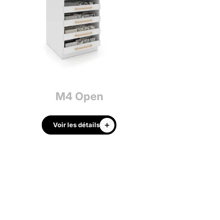
M4 Open
M2 Clo
Voir les détails
Voir les déta