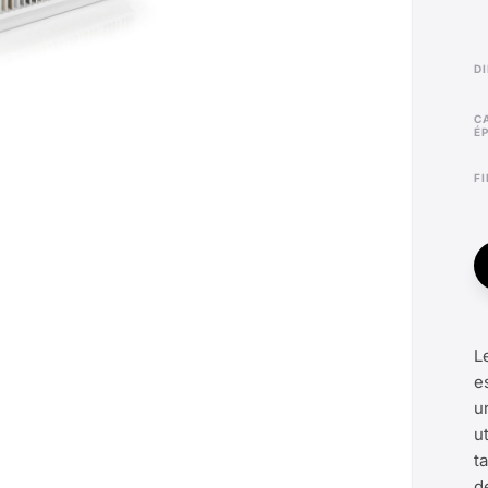
CARRELAGE
É
F
L
e
u
u
t
d