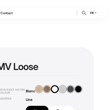
FR
Contact
MV Loose
Bois Vicenza
Bois Old Oak
Argent
Anthracite
Noir
Blanc
HOISISSEZ VOTRE
Blanc
OULEUR
TAGÈRES
Une
Une
Deux