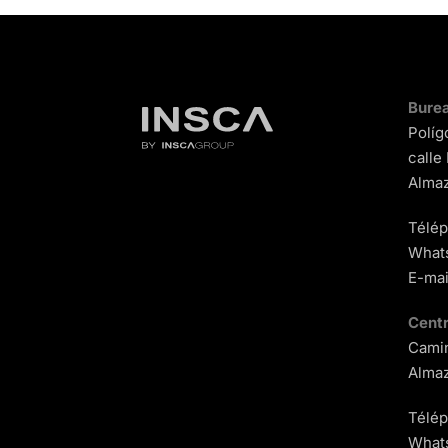
Burea
Políg
calle
Almaz
Télé
What
E-mai
Centr
Camin
Almaz
Télé
What