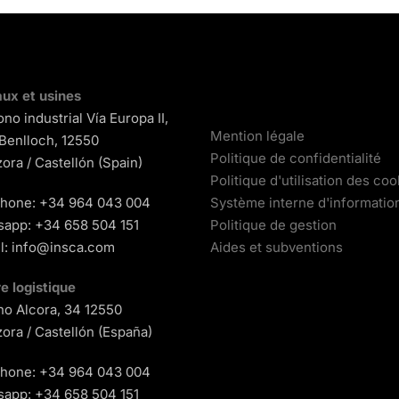
ux et usines
ono industrial Vía Europa II,
Mention légale
 Benlloch, 12550
Politique de confidentialité
ora / Castellón (Spain)
Politique d'utilisation des coo
phone:
+34 964 043 004
Système interne d'informatio
sapp:
+34 658 504 151
Politique de gestion
l:
info@insca.com
Aides et subventions
e logistique
o Alcora, 34 12550
ora / Castellón (España)
phone:
+34 964 043 004
sapp:
+34 658 504 151