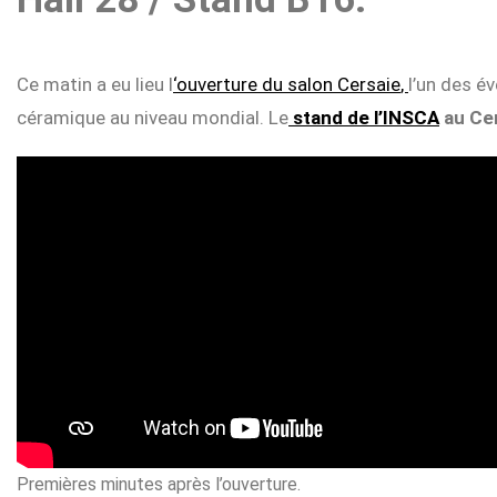
Ce matin a eu lieu l
‘ouverture du salon Cersaie
,
l’un des é
céramique au niveau mondial. Le
stand de l’INSCA
au Cer
Home
I.RIS
Qui
sommes-
nous
Présentoirs
Premières minutes après l’ouverture.
Showrooms