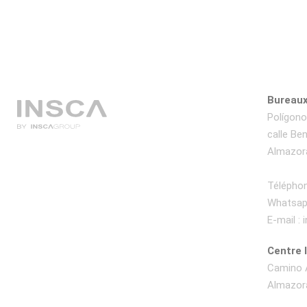
Bureaux
Polígono 
calle Be
Almazora
Téléphon
Whatsap
E-mail :
Centre 
Camino A
Almazora