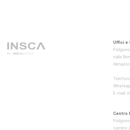
Uffici e
Polígono 
calle Be
Almazora
Telefono
Whatsap
E-mail:
i
Centro 
Polígono 
camino A