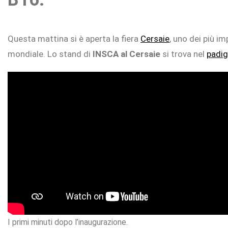
Questa mattina si è aperta la fiera
Cersaie
, uno dei più im
mondiale. Lo stand di
INSCA al Cersaie
si trova nel
padig
Home
I.RIS
Chi
siamo
Expositori
Showrooms
I primi minuti dopo l’inaugurazione.