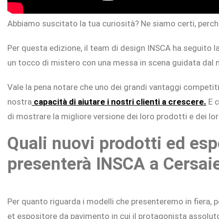
Abbiamo suscitato la tua curiosità? Ne siamo certi, perch
Per questa edizione, il team di design INSCA ha seguito l
un tocco di mistero con una messa in scena guidata dal
Vale la pena notare che uno dei grandi vantaggi competiti
nostra
capacità di aiutare i nostri clienti a crescere.
E c
di mostrare la migliore versione dei loro prodotti e dei lo
Quali nuovi prodotti ed espo
presenterà INSCA a Cersai
Per quanto riguarda i modelli che presenteremo in fiera, 
et espositore da pavimento in cui il protagonista assolut