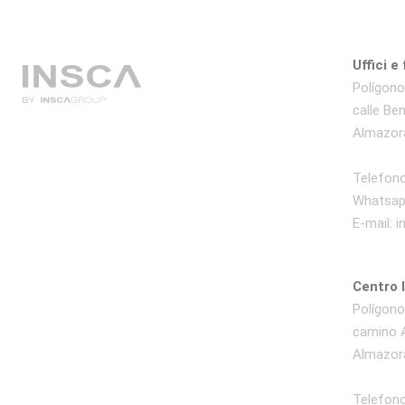
Uffici e
Polígono 
calle Be
Almazora
Telefono
Whatsap
E-mail:
i
Centro 
Polígono 
camino A
Almazora
Telefono