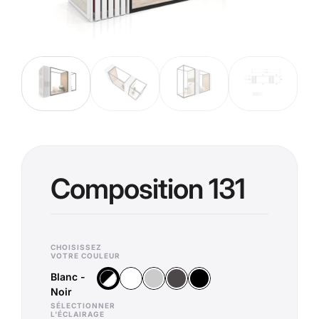
Composition 131
CHOISISSEZ
VOTRE COULEUR
Blanc -
Blanc
Argent
Anthracite
Noir
Blanc - Noir
Noir
SÉLECTIONNER
L'ÉCLAIRAGE