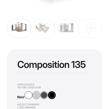
Composition 135
CHOISISSEZ
VOTRE COULEUR
Blanc
Argent
Anthracite
Noir
Noir
SÉLECTIONNER
L'ÉCLAIRAGE