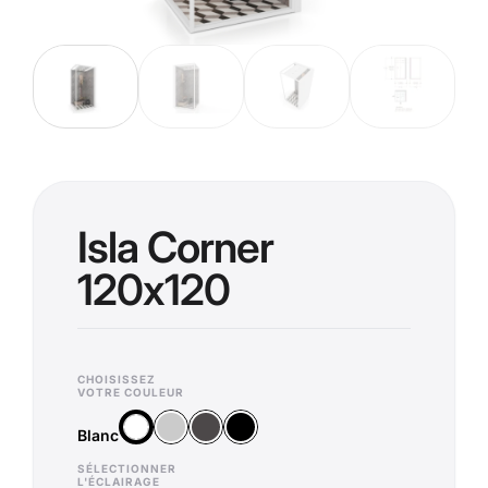
Isla Corner
120x120
CHOISISSEZ
VOTRE COULEUR
Argent
Anthracite
Noir
Blanc
Blanc
SÉLECTIONNER
L'ÉCLAIRAGE