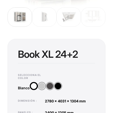
Book XL 24+2
SELECCIONA EL
COLOR
Plata
Antracita
Negro
Blanco
Blanco
2780 x 4031 x 1304 mm
DIMENSIÓN
2400 x 1205 mm
PANELES