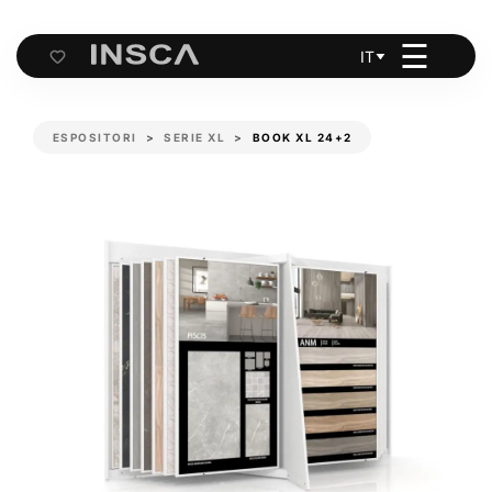
☰
IT
Cart
ESPOSITORI
SERIE XL
BOOK XL 24+2