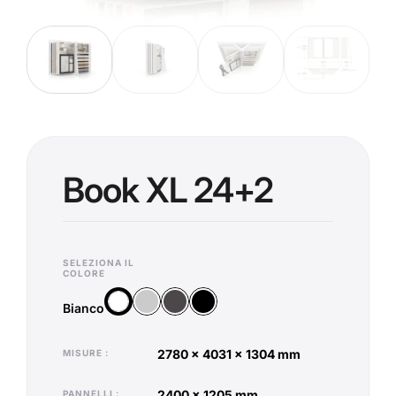
Book XL 24+2
SELEZIONA IL
COLORE
Argento
Antracite
Nero
Bianco
Bianco
2780 x 4031 x 1304 mm
MISURE
2400 x 1205 mm
PANNELLI