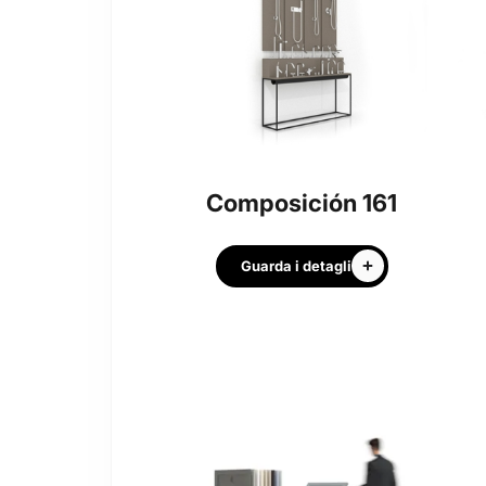
Composición 161
Guarda i detagli