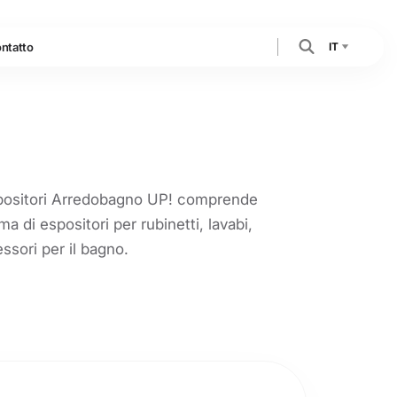
IT
ntatto
spositori Arredobagno UP! comprende
a di espositori per rubinetti, lavabi,
essori per il bagno.