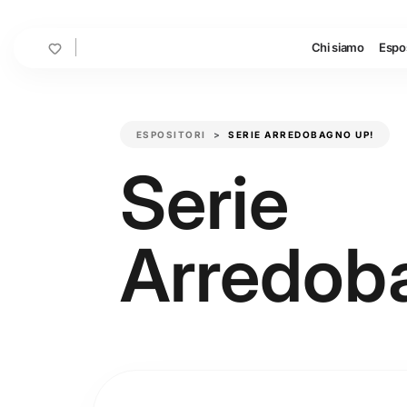
Cart
Chi siamo
Espos
ESPOSITORI
SERIE ARREDOBAGNO UP!
Serie
Arredob