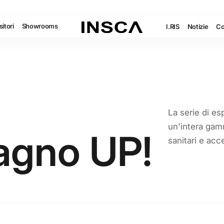
itori
Showrooms
I.RIS
Notizie
Co
La serie di e
un'intera gamm
agno UP!
sanitari e acc