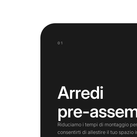
01
Arredi
pre-assemb
Riduciamo i tempi di montaggio pe
consentirti di allestire il tuo spazio i