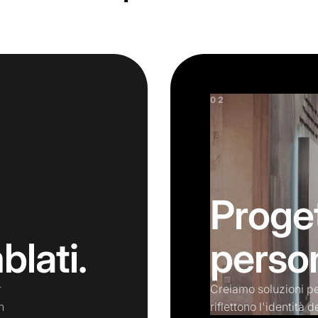
02
Proge
lati.
person
r
Creiamo soluzioni p
n
riflettono l'identità 