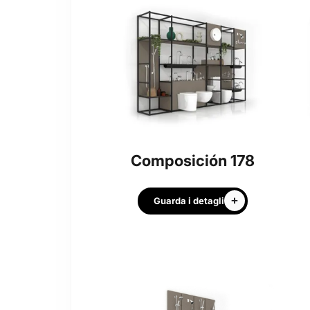
Composición 178
Guarda i detagli