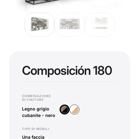
Composición 180
COMBINAZIONE
DI FINITURE
Legno grigio
Legno Vicenza - Bianco
Legno grigio cubanite - nero
cubanite - nero
TIPO DI MOBILI
Una faccia