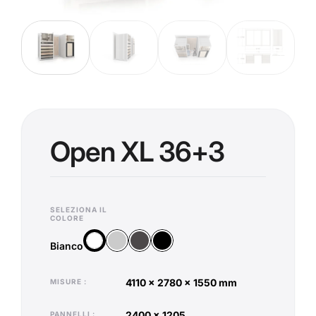
Open XL 36+3
SELEZIONA IL
COLORE
Argento
Antracite
Nero
Bianco
Bianco
4110 x 2780 x 1550 mm
MISURE
2400 x 1205
PANNELLI