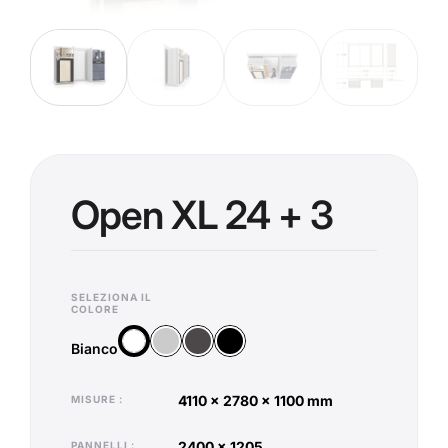
Open XL 24 + 3
SELEZIONA IL
COLORE
Argento
Antracite
Nero
Bianco
Bianco
4110 x 2780 x 1100 mm
MISURE
2400 x 1205
PANNELLI