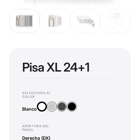
Pisa XL 24+1
SELECCIONA EL
COLOR
Plata
Antracita
Negro
Blanco
Blanco
APERTURA DEL
PANEL
Derecha (DX)