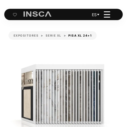
☰
ES
Cart
EXPOSITORES
SERIE XL
PISA XL 24+1