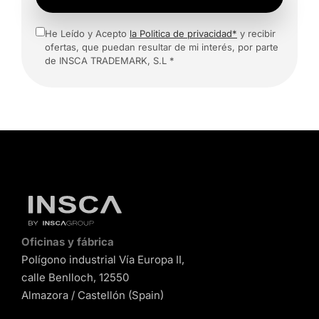
He Leído y Acepto
la Politica de privacidad*
y recibir
ofertas, que puedan resultar de mi interés, por parte
de INSCA TRADEMARK, S.L *
Oficinas y fábrica
Polígono industrial Vía Europa II,
calle Benlloch, 12550
Almazora / Castellón (Spain)