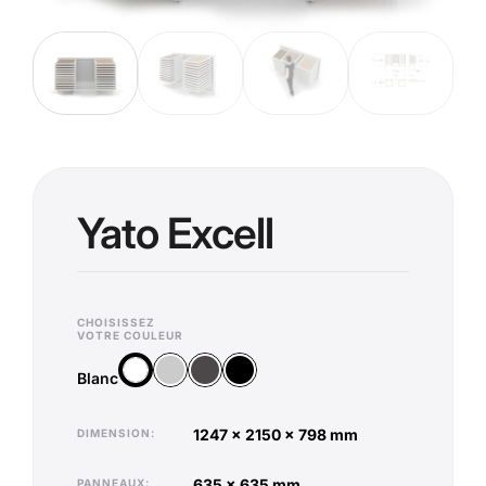
Yato Excell
CHOISISSEZ
VOTRE COULEUR
Argent
Anthracite
Noir
Blanc
Blanc
1247 x 2150 x 798 mm
DIMENSION
635 x 635 mm
PANNEAUX