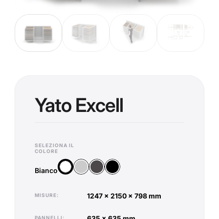
Yato Excell
SELEZIONA IL
COLORE
Argento
Antracite
Nero
Bianco
Bianco
1247 x 2150 x 798 mm
MISURE
635 x 635 mm
PANNELLI