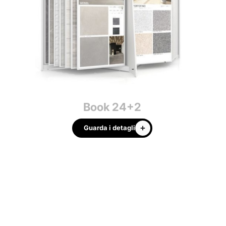
Book 24+2
Guarda i detagli