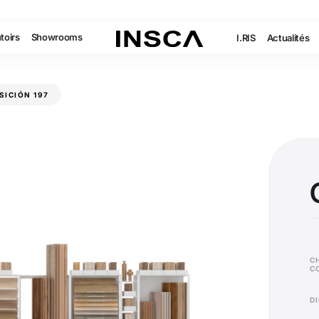
toirs
Showrooms
I.RIS
Actualités
ICIÓN 197
C
C