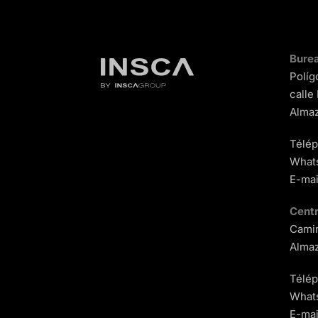
Burea
Políg
calle
Almaz
Télé
What
E-mai
Centr
Camin
Almaz
Télé
What
E-mai