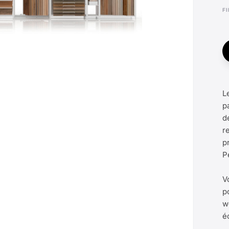
F
L
p
d
r
p
P
V
p
w
é