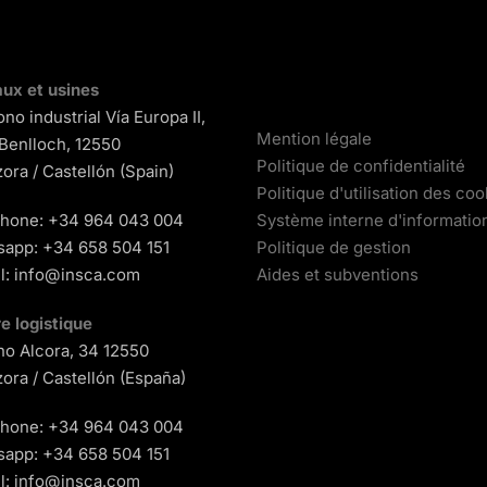
ux et usines
ono industrial Vía Europa II,
Mention légale
 Benlloch, 12550
Politique de confidentialité
ora / Castellón (Spain)
Politique d'utilisation des coo
phone:
+34 964 043 004
Système interne d'informatio
sapp:
+34 658 504 151
Politique de gestion
l:
info@insca.com
Aides et subventions
e logistique
o Alcora, 34 12550
ora / Castellón (España)
phone:
+34 964 043 004
sapp:
+34 658 504 151
l:
info@insca.com