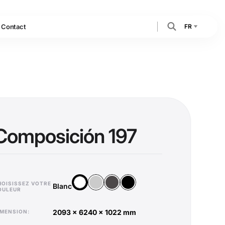
FR
Contact
Composición 197
Argent
Anthracite
Noir
Blanc
HOISISSEZ VOTRE
Blanc
OULEUR
2093 x 6240 x 1022 mm
DIMENSION