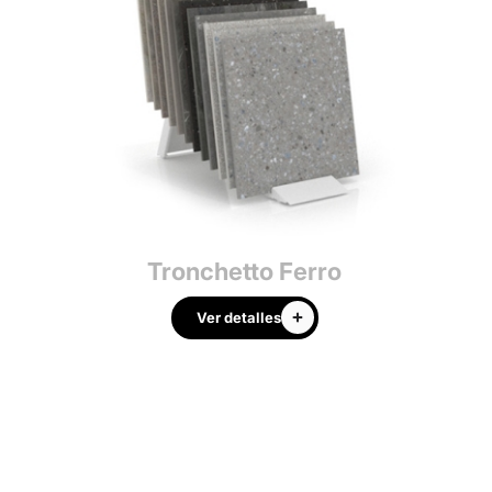
Tronchetto Ferro
Tr
Ver detalles