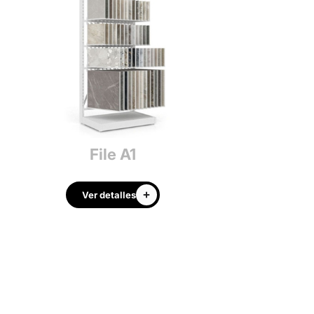
File A1
Dakota 
Ver detalles
Ver detalle