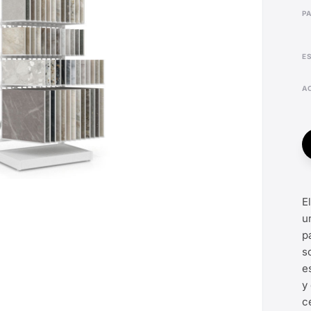
P
E
u
p
s
e
y
c