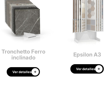
Tronchetto Ferro
Epsilon A3
inclinado
Ver detalles
Ver detalles