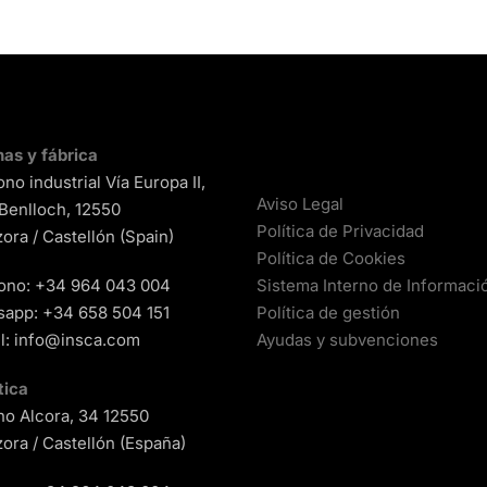
nas y fábrica
ono industrial Vía Europa II,
Aviso Legal
 Benlloch, 12550
Política de Privacidad
ora / Castellón (Spain)
Política de Cookies
ono:
+34 964 043 004
Sistema Interno de Informaci
sapp:
+34 658 504 151
Política de gestión
l:
info@insca.com
Ayudas y subvenciones
tica
o Alcora, 34 12550
ora / Castellón (España)