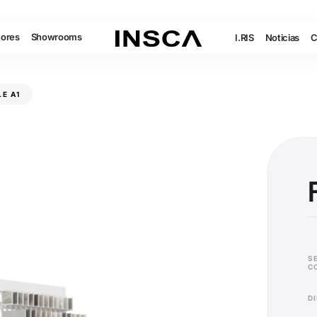
tores
Showrooms
I.RIS
Noticias
C
LE A1
S
C