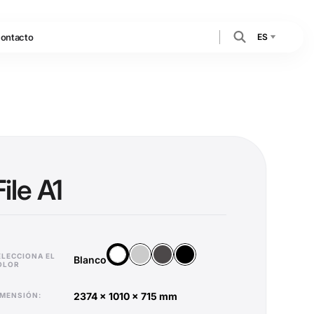
ES
ontacto
File A1
Plata
Antracita
Negro
Blanco
ELECCIONA EL
Blanco
OLOR
2374 x 1010 x 715 mm
DIMENSIÓN