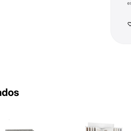
e
ados