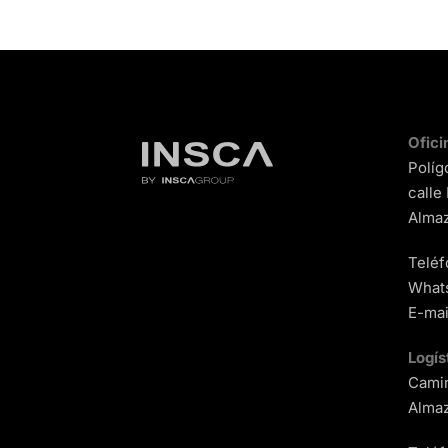
Ofici
Políg
calle
Almaz
Teléf
What
E-mai
Logís
Camin
Almaz