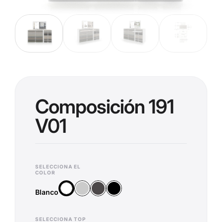
Composición 191
V01
SELECCIONA EL
COLOR
Plata
Antracita
Negro
Blanco
Blanco
SELECCIONA TOP