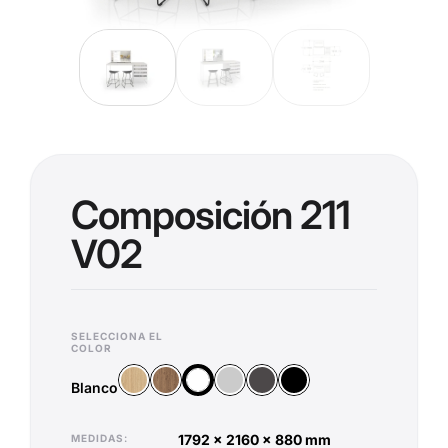
Composición 211
V02
SELECCIONA EL
COLOR
Madera Vicenza
Madera Old Oak
Plata
Antracita
Negro
Blanco
Blanco
1792 x 2160 x 880 mm
MEDIDAS