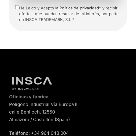
He Leído y Acepto
la Politica de privacidad*
y recibir
ofertas, que puedan resultar de mi interés, por parte
de INSCA TRADEMARK, S.L *
Oficinas y fábrica
Polígono industrial Vía Europa II,
calle Benlloch, 12550
Almazora / Castellón (Spain)
Teléfono:
+34 964 043 004