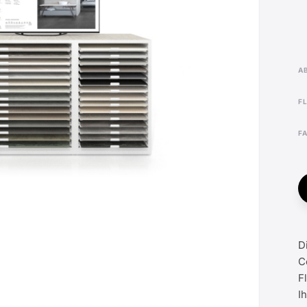
F
D
C
F
I