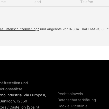
die Datenschutzerklärung*
und Angebote von INSCA TRADEMARK, S.L.* zu
äftsstellen und
ktionsstätte
Rechtshinweis
ono industrial Vía Europa II,
Datenschutzerklärung
 Benlloch, 12550
Cookie-Richtlinie
ora / Castellón (Spain)