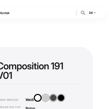
DE
Kontak
Composition 191
V01
Silber
Anthrazit
Schwarz
Weiß
Weiß
ARBE WÄHLEN
ÄHLEN SIE TOP
Bolon