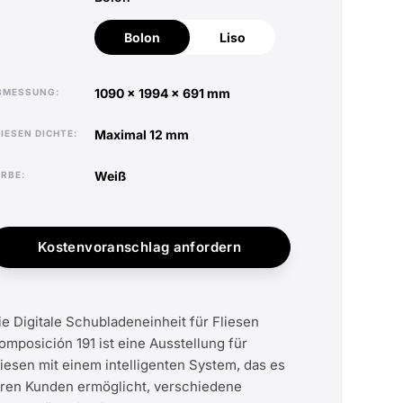
Bolon
Liso
Bolon
Liso
1090 x 1994 x 691 mm
ABMESSUNG
maximal 12 mm
FLIESEN DICHTE
weiß
ARBE
Kostenvoranschlag anfordern
ie Digitale Schubladeneinheit für Fliesen
omposición 191 ist eine Ausstellung für
liesen mit einem intelligenten System, das es
hren Kunden ermöglicht, verschiedene