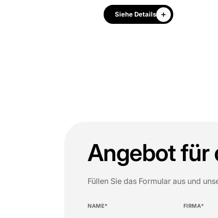
he Details
Siehe Details
Angebot für 
Füllen Sie das Formular aus und uns
NAME*
FIRMA*