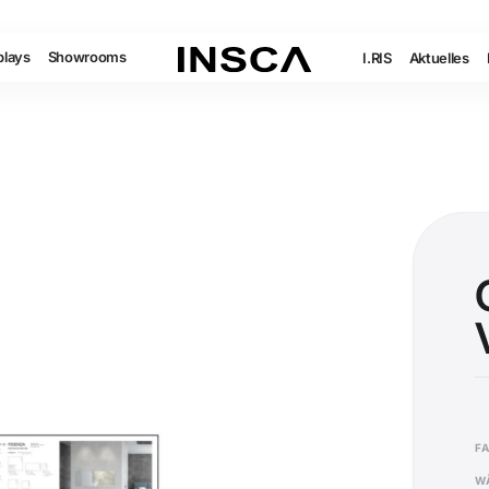
plays
Showrooms
I.RIS
Aktuelles
F
W