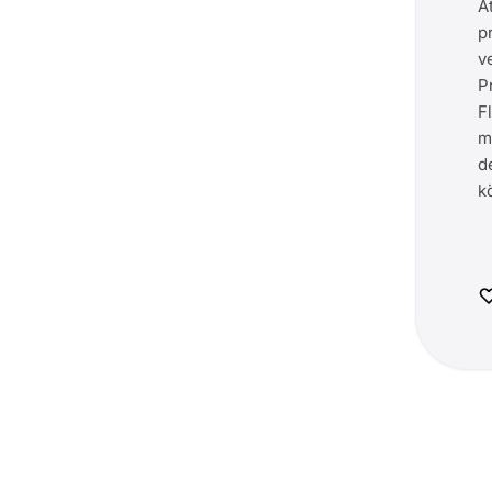
A
p
v
P
F
m
d
k