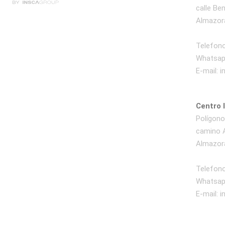
calle Be
Almazora
Telefono
Whatsap
E-mail:
i
Centro 
Polígono 
camino A
Almazora
Telefono
Whatsap
E-mail:
i