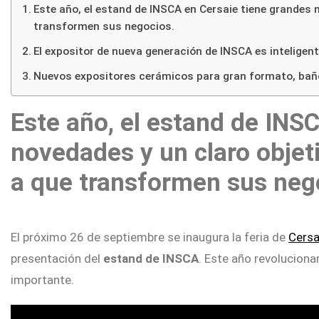
Este año, el estand de INSCA en Cersaie tiene grandes 
transformen sus negocios.
El expositor de nueva generación de INSCA es inteligente
Nuevos expositores cerámicos para gran formato, bañ
Este año, el estand de INS
novedades y un claro objeti
Home
a que transformen sus neg
Conócenos
Expositores
Showrooms
El próximo 26 de septiembre se inaugura la feria de
Cersa
presentación del
estand de INSCA
. Este año revoluciona
I.RIS
importante.
Noticias