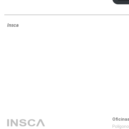
Insca
Oficinas
Polígono 