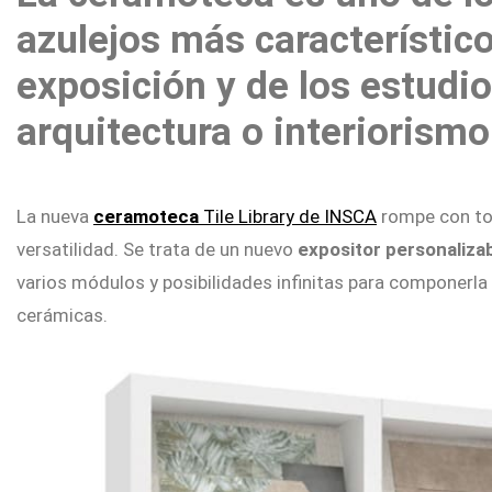
azulejos más característic
Home
exposición y de los estudi
Conócenos
arquitectura o interiorismo
Expositores
Showrooms
La nueva
ceramoteca
Tile Library de INSCA
rompe con tod
I.RIS
versatilidad. Se trata de un nuevo
expositor personaliza
Noticias
varios módulos y posibilidades infinitas para componerla
cerámicas.
Contacto