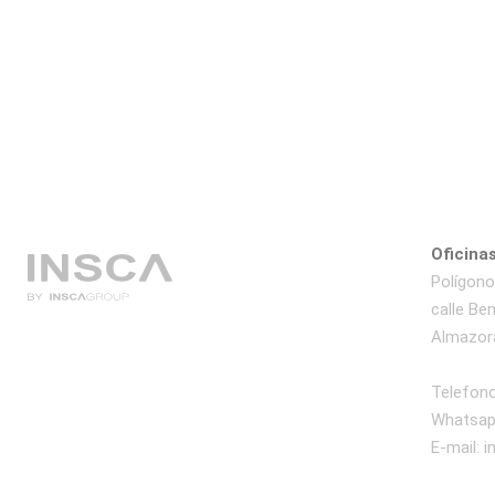
Oficinas
Polígono 
calle Be
Almazora
Telefono
Whatsap
E-mail:
i