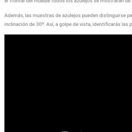
el frontal del mueble todos los azulejos se mostrarán d
Además, las muestras de azulejos pueden distinguirse p
inclinación de 30º. Así, a golpe de vista, identificarás l