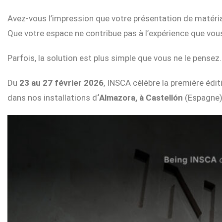
Avez-vous l’impression que votre présentation de matériau
Que votre espace ne contribue pas à l’expérience que vous
Parfois, la solution est plus simple que vous ne le pensez.
Du
23 au 27 février 2026
, INSCA célèbre la première édi
dans nos installations d
‘Almazora, à Castellón
(Espagne)
Home
I.RIS
Qui
sommes-
nous
Présentoirs
Showrooms