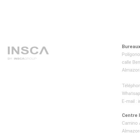
Bureaux
Polígono 
calle Be
Almazora
Téléphon
Whatsap
E-mail :
Centre 
Camino A
Almazora