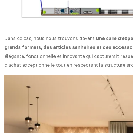
Qui
sommes-
nous
Présentoirs
Showrooms
Dans ce cas, nous nous trouvons devant
une salle d’exp
grands formats, des articles sanitaires et des accessoi
Actualités
élégante, fonctionnelle et innovante qui capturerait l’ess
Contact
d’achat exceptionnelle tout en respectant la structure ar