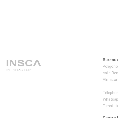
Bureaux
Polígono 
calle Be
Almazora
Téléphon
Whatsap
E-mail :
Centre 