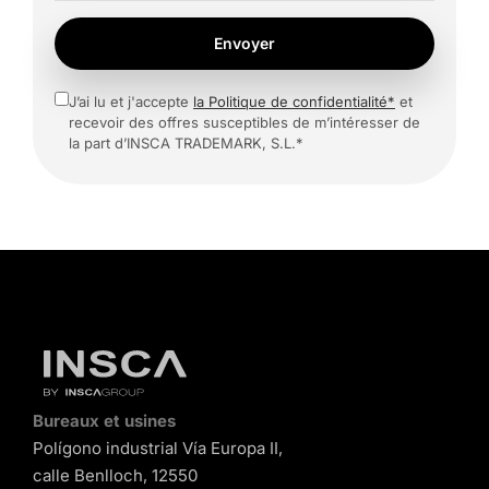
Envoyer
J’ai lu et j'accepte
la Politique de confidentialité*
et
recevoir des offres susceptibles de m’intéresser de
la part d’INSCA TRADEMARK, S.L.*
Bureaux et usines
Polígono industrial Vía Europa II,
calle Benlloch, 12550