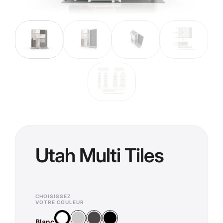
Utah Multi Tiles
CHOISISSEZ
VOTRE COULEUR
Argent
Anthracite
Noir
Blanc
Blanc