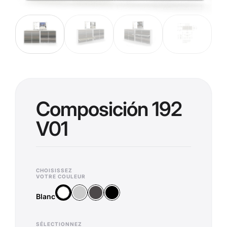
Composición 192
V01
CHOISISSEZ
VOTRE COULEUR
Argent
Anthracite
Noir
Blanc
Blanc
SÉLECTIONNEZ