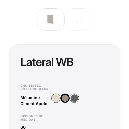
Lateral WB
CHOISISSEZ
VOTRE COULEUR
Mélamine
Mélamine Chromix Blanc
Mélamine Corona Basalt
Mélamine Ciment Apolo
Ciment Apolo
OPCIONES DE
MEDIDAS
60