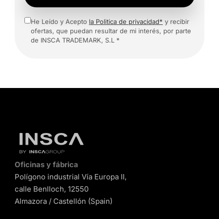
He Leído y Acepto
la Politica de privacidad*
y recibir
ofertas, que puedan resultar de mi interés, por parte
de INSCA TRADEMARK, S.L *
Oficinas y fábrica
Polígono industrial Vía Europa II,
calle Benlloch, 12550
Almazora / Castellón (Spain)