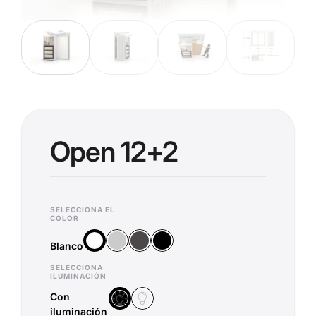
Open 12+2
SELECCIONA EL
COLOR
Plata
Antracita
Negro
Blanco
Blanco
SELECCIONA
ILUMINACIÓN
Con
Sin iluminación
Con iluminación
iluminación