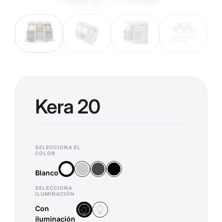
Kera 20
SELECCIONA EL
COLOR
Plata
Antracita
Negro
Blanco
Blanco
SELECCIONA
ILUMINACIÓN
Con
Sin iluminación
Con iluminación
iluminación