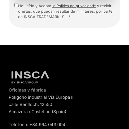
He Leído y Acepto
la Politica de privacidad*
y recibir
ofertas, que puedan resultar de mi interés, por parte
de INSCA TRADEMARK, S.L *
Oficinas y fábrica
Polígono industrial Vía Europa II,
calle Benlloch, 12550
Almazora / Castellón (Spain)
Teléfono:
+34 964 043 004