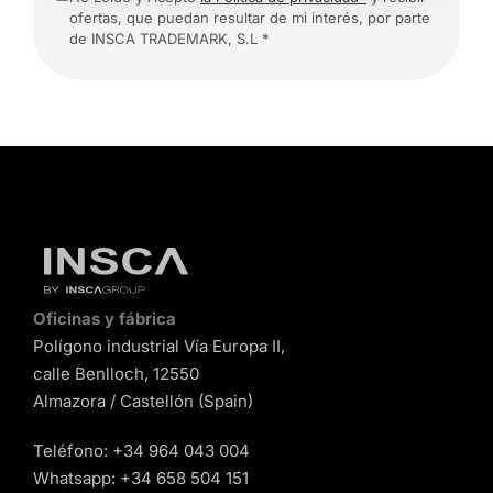
ofertas, que puedan resultar de mi interés, por parte
de INSCA TRADEMARK, S.L *
Oficinas y fábrica
Polígono industrial Vía Europa II,
calle Benlloch, 12550
Almazora / Castellón (Spain)
Teléfono:
+34 964 043 004
Whatsapp:
+34 658 504 151