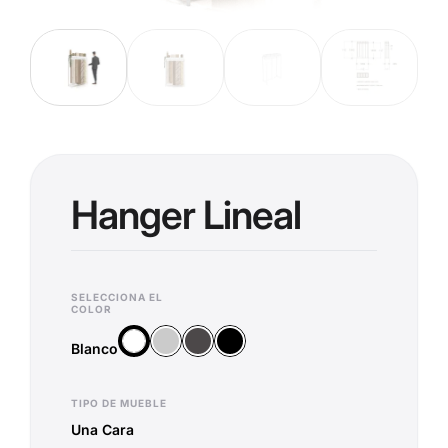
Hanger Lineal
SELECCIONA EL
COLOR
Plata
Antracita
Negro
Blanco
Blanco
TIPO DE MUEBLE
Una Cara