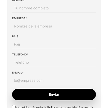
NOMBRE*
EMPRESA*
PAÍS*
TELÉFONO*
E-MAIL*
Enviar
He Leído y Acepto
la Politica de privacidad*
y recibir