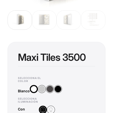
Maxi Tiles 3500
SELECCIONA EL
COLOR
Plata
Antracita
Negro
Blanco
Blanco
SELECCIONA
ILUMINACIÓN
Con
Sin iluminación
Con iluminación