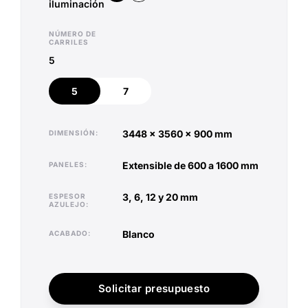
iluminación
NÚMERO DE
CARRILES
5
5
7
5
7
3448 x 3560 x 900 mm
DIMENSIÓN
extensible de 600 a 1600 mm
PANELES
3, 6, 12 y 20 mm
ESPESOR
AZULEJO
blanco
ACABADO
Solicitar presupuesto