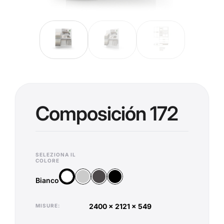
Composición 172
SELEZIONA IL
COLORE
Argento
Antracite
Nero
Bianco
Bianco
2400 x 2121 x 549
MISURE