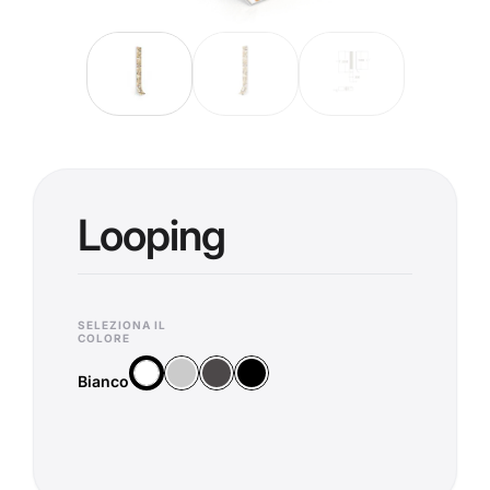
Looping
SELEZIONA IL
COLORE
Argento
Antracite
Nero
Bianco
Bianco