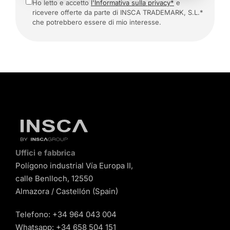
Ho letto e accetto
l'Informativa sulla privacy*
e
ricevere offerte da parte di INSCA TRADEMARK, S.L.*
che potrebbero essere di mio interesse.
Uffici e fabbrica
Polígono industrial Vía Europa II,
calle Benlloch, 12550
Almazora / Castellón (Spain)
Telefono:
+34 964 043 004
Whatsapp:
+34 658 504 151