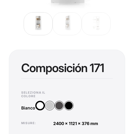
Composición 171
SELEZIONA IL
COLORE
Argento
Antracite
Nero
Bianco
Bianco
2400 x 1121 x 376 mm
MISURE