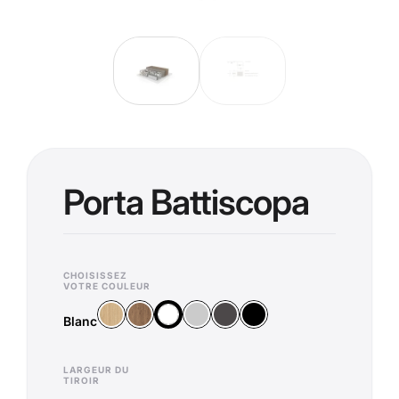
Porta Battiscopa
CHOISISSEZ
VOTRE COULEUR
Bois Vicenza
Bois Old Oak
Argent
Anthracite
Noir
Blanc
Blanc
LARGEUR DU
TIROIR