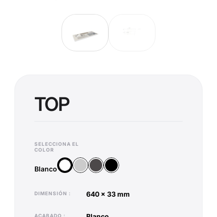
TOP
SELECCIONA EL
COLOR
Plata
Antracita
Negro
Blanco
Blanco
640 x 33 mm
DIMENSIÓN
blanco
ACABADO