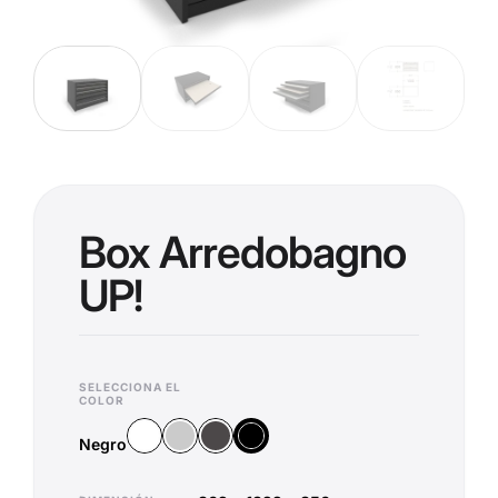
Box Arredobagno
UP!
SELECCIONA EL
COLOR
Blanco
Plata
Antracita
Negro
Negro